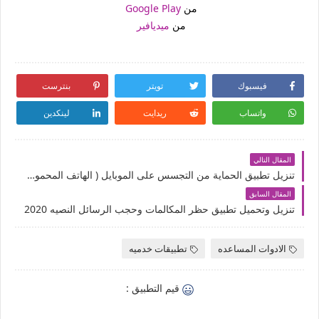
من
Google Play
من
ميديافير
فيسبوك
تويتر
بنترست
واتساب
ريدايت
لينكدين
المقال التالي
تنزيل تطبيق الحماية من التجسس على الموبايل ( الهاتف المحمول ) Access Dots
المقال السابق
تنزيل وتحميل تطبيق حظر المكالمات وحجب الرسائل النصيه 2020
الادوات المساعده
تطبيقات خدميه
قيم التطبيق :