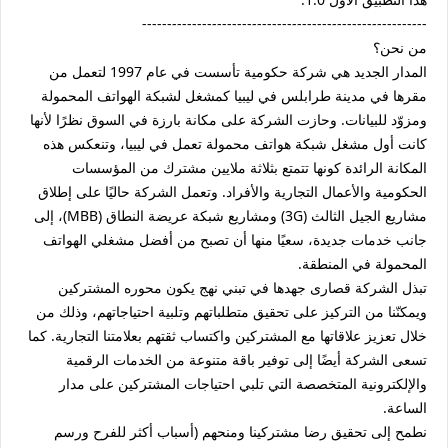
---------------------------------------------------------
من نحن؟
المدار الجديد هي شركة حكومية تأسست في عام 1997 لتعمل من
مقرها في مدينة طرابلس في ليبيا كمشغل لشبكة الهواتف المحمولة
ومزوّد للبيانات. وحازت الشركة على مكانة بارزة في السوق نظرًا لأنها
كانت أول مشغل شبكة هواتف محمولة تعمل في ليبيا، وتنعكس هذه
المكانة الرائدة كونها تتمتع بثلاثة ملايين مشترك من المؤسسات
الحكومية والأعمال التجارية والأفراد. وتعمل الشركة حاليًا على إطلاق
مشاريع الجيل الثالث (3G) ومشاريع شبكة عريضة النطاق (MBB)، إلى
جانب خدمات جديدة، سعيًا منها أن تصبح من أفضل مشغلي الهواتف
المحمولة في المنطقة.
تبذل الشركة قصارى جهدها في تبني نهج يكون محوره المشتركين
ويمكنّنا من التركيز على تحقيق متطلباتهم وتلبية احتياجاتهم، وذلك من
خلال تعزيز علاقاتها مع المشتركين واكتساب ثقتهم بعلامتنا التجارية. كما
تسعى الشركة أيضًا إلى توفير باقة متنوعة من الخدمات الرقمية
والإلكترونية المتخصصة التي تلبي احتياجات المشتركين على مدار
الساعة.
نطمح إلى تحقيق رضا مشتركينا ومنحهم (أسباب أكثر للفرح ورسم