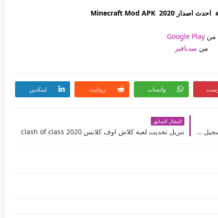
202 Minecraft Mod APK
من
Google Play
من
ميديافير
رست
واتساب
ريدايت
لينكدين
المقال السابق
تنزيل تحديث تطبيق توكلنا apk مع شرح طريقة التسجيل في التطبيق
تنزيل تحديث لعبة كلاش اوف كلانس 2020 clash of class