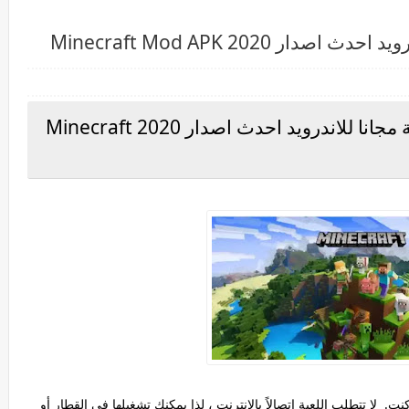
ر 2020 Minecraft Mod APK
تنزيل و تحميل ماين كرافت الاصلية مجانا للاندرويد احدث اصدار 2020 Minecraft
 2020 يمكنك الآن لعب Minecraft أينما كنت. لا تتطلب اللعبة اتصالاً بالإنترنت ، لذا يمكنك تشغيلها في القطار أو