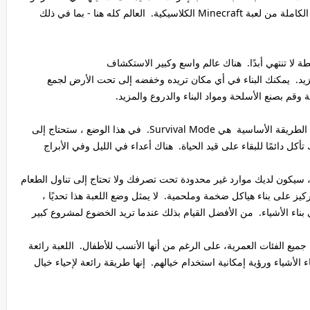
في رحلة أو في السيارة - أينما كنت! هذه هي النسخة الكاملة من لعبة Minecraft الكلاسيكية. العالم كله هنا - بما في ذلك
زيد. يمكنك البناء في أي مكان تريده وخفضه إلى تحت الأرض لجمع
 وقم بصنع الأسلحة ومواد البناء والدروع والمزيد.
أوضاع اللعبة: هناك ثلاثة أوضاع للعبة في Minecraft. الطريقة الأساسية هي Survival Mode. في هذا الوضع ، ستحتاج إلى
تأكل دائمًا للبقاء على قيد الحياة. هناك أعداء في الليل وفي الأبراج
 ، سيكون لديك موارد غير محدودة تحت تصرفك ولا تحتاج إلى تناول الطعام
ركيز على بناء هياكل ضخمة وملحمية. لا يمثل وضع اللعبة هذا تحديًا ،
بناء الأشياء. من الأفضل القيام بذلك عندما تريد الخضوع لمشروع كبير
Mine ويتم لعبها من قِبل جميع الفئات العمرية، على الرغم من أنها الأنسب للأطفال. اللعبة رائعة
 الأشياء ورؤية إمكانية استخدام خيالهم. إنها طريقة رائعة لإحياء خيال