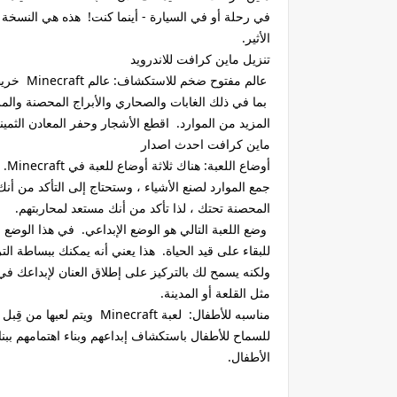
الأثير.
تنزيل ماين كرافت للاندرويد
عالم مفتوح ضخم للاستكشاف: عالم Minecraft خريطة لا تنتهي أبدًا. هناك عالم واسع وكبير الاستكشاف
بما في ذلك الغابات والصحاري والأبراج المحصنة والم
المزيد من الموارد. اقطع الأشجار وحفر المعادن الثمينة
ماين كرافت احدث اصدار
جمع الموارد لصنع الأشياء ، وستحتاج إلى التأكد من أنك 
المحصنة تحتك ، لذا تأكد من أنك مستعد لمحاربتهم.
وضع اللعبة التالي هو الوضع الإبداعي. في هذا الوضع
للبقاء على قيد الحياة. هذا يعني أنه يمكنك ببساطة الت
ولكنه يسمح لك بالتركيز على إطلاق العنان لإبداعك في 
مثل القلعة أو المدينة.
مناسبه للأطفال: لعبة craft
للسماح للأطفال باستكشاف إبداعهم وبناء اهتمامهم ببناء
الأطفال.