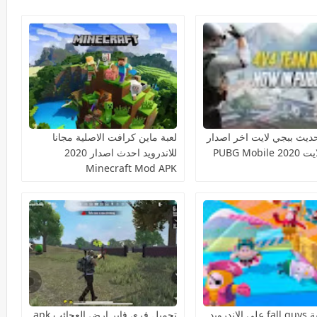
ديث ببجي لايت اخر اصدار
لعبة ماين كرافت الاصلية مجانا
- ببجي لايت 2020 PUBG Mobile
للاندرويد احدث اصدار 2020
Minecraft Mod APK
تنزيل لعبة fall guys على الاندرويد
تحميل فري فاير ارض العجائب apk