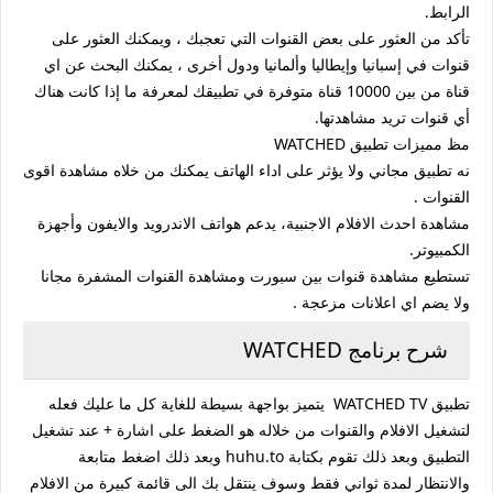
الرابط.
تأكد من العثور على بعض القنوات التي تعجبك ، ويمكنك العثور على
قنوات في إسبانيا وإيطاليا وألمانيا ودول أخرى ، يمكنك البحث عن اي
قناة من بين 10000 قناة متوفرة في تطبيقك لمعرفة ما إذا كانت هناك
أي قنوات تريد مشاهدتها.
مظ مميزات تطبيق WATCHED
نه تطبيق مجاني ولا يؤثر على اداء الهاتف يمكنك من خلاه مشاهدة اقوى
القنوات .
مشاهدة احدث الافلام الاجنبية، يدعم هواتف الاندرويد والايفون وأجهزة
الكمبيوتر.
تستطيع مشاهدة قنوات بين سبورت ومشاهدة القنوات المشفرة مجانا
ولا يضم اي اعلانات مزعجة .
شرح برنامج WATCHED
تطبيق WATCHED TV يتميز بواجهة بسيطة للغاية كل ما عليك فعله
لتشغيل الافلام والقنوات من خلاله هو الضغط على اشارة + عند تشغيل
التطبيق وبعد ذلك تقوم بكتابة huhu.to وبعد ذلك اضغط متابعة
والانتظار لمدة ثواني فقط وسوف ينتقل بك الى قائمة كبيرة من الافلام