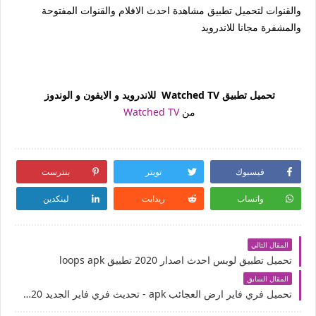
والقنوات لتحميل تطبيق مشاهدة احدث الافلام والقنوات المفتوحة
والمشفرة مجانا للاندرويد
تحميل تطبيق Watched TV للاندرويد و الايفون و الوندوز
من
Watched TV
فيسبوك
تويتر
بنترست
واتساب
ريدايت
لينكدين
المقال التالي
تحميل تطبيق لوبس احدث اصدار 2020 تطبيق loops apk
المقال السابق
تحميل فري فاير ارض العجائب apk - تحديث فري فاير الجديد 2020