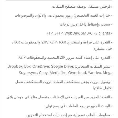
- لوحتين مستقل بوصفه متصفح الملفات
- خيارات الغنية التخصيص: رموز مجموعات، والألوان والموضوعات
- سحب وإسقاط داخل وبين لوحات
- FTP, SFTP, WebDav, SMB/CIFS clients
- القدرة على قراءة واستخراج ZIP، 7ZIP، RAR والمحفوظات TAR،
حتى مشفرة
- القدرة على إنشاء كلمة مرور ZIP المحمية والمحفوظات 7ZIP
- مدير الملفات السحابي: Dropbox, Box, OneDrive, Google Drive,
Sugarsync, Copy, Mediafire, Owncloud, Yandex, Mega
- وصول الروت يجعل مستكشف الصلبة الروت المستكشف تعمل
بكامل طاقتها
- التمدد: المزيد من الميزات في الإضافات منفصل متاح في جوجل بلاي
- البحث المفهرس يجد الملفات في بضع ثوان
- معلومات الملف تفصيلية مع إحصائيات استخدام التخزين