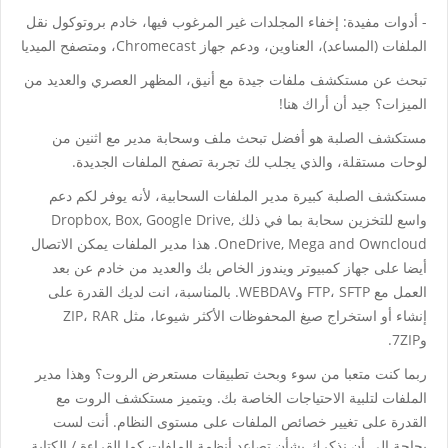
- أدوات مفيدة: إخفاء المجلدات غير المرغوب فيها، خادم بروتوكول نقل
الملفات (المساعد)، العناوين، ودعم جهاز Chromecast، ومتصفح الميديا
تبحث عن مستكشف ملفات جيدة مع أنيق، المظهر العصري والعديد من
الميزات؟ جيد أن أراك هنا!
مستكشف الصلبة هو أفضل تبحث ملف وسحابة مدير مع اثنين من
لوحات مستقلة، والذي يجلب لك تجربة تصفح الملفات الجديدة.
مستكشف الصلبة كبيرة مدير الملفات السحابية، لأنه يوفر لكم دعم
واسع للتخزين سحابة بما في ذلك Dropbox, Box, Google Drive,
OneDrive, Mega and Owncloud. هذا مدير الملفات يمكن الاتصال
أيضا على جهاز كمبيوتر ويندوز الخاص بك والعديد من خادم عن بعد
العمل مع FTP، SFTP وWEBDAV. بالمناسبة، انت لديك القدرة على
إنشاء أو استخراج صيغ المحفوظات الأكثر شيوعا، مثل ZIP، RAR
و7ZIP.
ربما كنت متعبا من سوء وبحث تطبيقات مستعرض الروت؟ وهذا مدير
الملفات لتلبية الاحتياجات الخاصة بك. ويتميز مستكشف الروت مع
القدرة على تغيير خصائص الملفات على مستوى النظام. أنت لست
بحاجة إلى أن نذكرك بشأن تصاعد أنظمة الملفات كما القراءة / الكتابة.