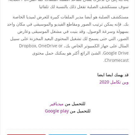
سوف مستكشف الصلبة تفعل ذلك بالنسبة لك تلقائيا
مستكشف الصلبة هو أيضا مدير الملفات كبيرة للعرض لميديا الخاصة
بك. فإنه يمكن ترتيب الصور ومقاطع الفيديو والموسيقى في مكان واحد
بسهولة وسرعة الوصول. وقد بنيت في مشغل الموسيقى وعارض
الصور، التي حتى يسمح لك تشغيل المحتوى البعيد المخزنة على سبيل
المثال على جهاز الكمبيوتر الخاص بك، Dropbox, OneDrive or
Google Drive. الشئ الرائع أكثر هو يمكنك حمل محتوى
Chromecast.
قد يهمك ايضا ايضا
وين تكامل 2020
للتحميل من
ميديافير
للتحميل من
Google play